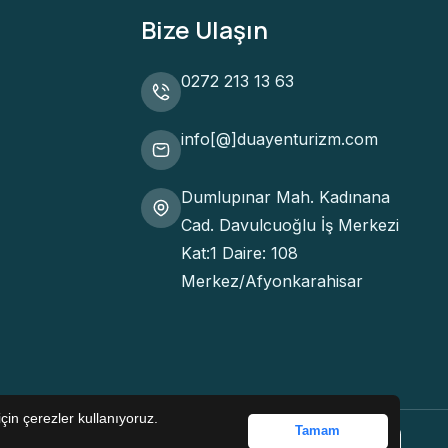
Bize Ulaşın
0272 213 13 63
info[@]duayenturizm.com
Dumlupınar Mah. Kadınana
Cad. Davulcuoğlu İş Merkezi
Kat:1 Daire: 108
Merkez/Afyonkarahisar
çin çerezler kullanıyoruz.
Tamam