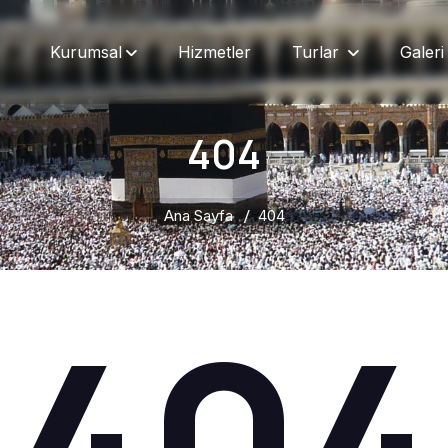
Kurumsal
Hizmetler
Turlar
Galeri
404
Ana Sayfa
404
404