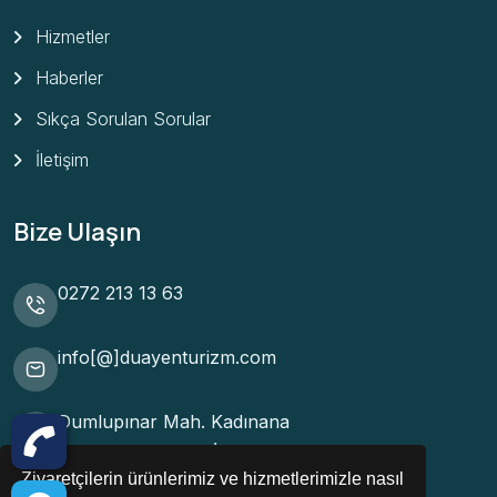
Hizmetler
Haberler
Sıkça Sorulan Sorular
İletişim
Bize Ulaşın
0272 213 13 63
info[@]duayenturizm.com
Dumlupınar Mah. Kadınana
Cad. Davulcuoğlu İş Merkezi
Ziyaretçilerin ürünlerimiz ve hizmetlerimizle nasıl
Kat:1 Daire: 108