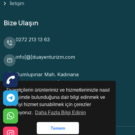
İletişim
Bize Ulaşın
0272 213 13 63
info[@]duayenturizm.com
Dumlupınar Mah. Kadınana
Cad. Davulcuoğlu İş Merkezi
Ziyaretçilerin ürünlerimiz ve hizmetlerimizle nasıl
Kat:1 Daire: 108
etkileşimde bulunduğuna dair bilgi edinmek ve
Merkez/Afyonkarahisar
daha iyi hizmet sunabilmek için çerezler
kullanıyoruz.
Daha Fazla Bilgi Edinin
Tamam