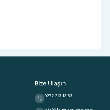
Bize Ulaşın
0272 213 13 63